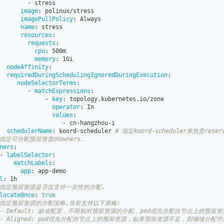
-
 stress
image
:
 polinux/stress
imagePullPolicy
:
 Always
name
:
 stress
resources
:
requests
:
cpu
:
 500m
memory
:
 1Gi
nodeAffinity
:
requiredDuringSchedulingIgnoredDuringExecution
:
nodeSelectorTerms
:
-
matchExpressions
:
-
key
:
 topology.kubernetes.io/zone
operator
:
 In
values
:
-
 cn
-
hangzhou
-
i
schedulerName
:
 koord
-
scheduler 
# 指定koord-scheduler来负责rese
 指定可分配预留资源的owners.
ners
:
-
labelSelector
:
matchLabels
:
app
:
 app
-
demo
l
:
 1h
 指定预留资源是否仅支持一次性的分配.
locateOnce
:
true
 指定预留资源的分配策略,当前支持以下策略:
 - Default: 缺省配置，不限制对预留资源的分配，pod优先分配自节点上的
 - Aligned: pod优先分配自节点上的预留资源；如果预留资源不足，则继续分配