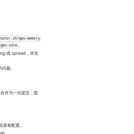
inator.sh/gpu-memory
。
/gpu-core
g 或 spread，并支
备的问题。
 操作合并为一次提交，提
兼容原有配置。
同的