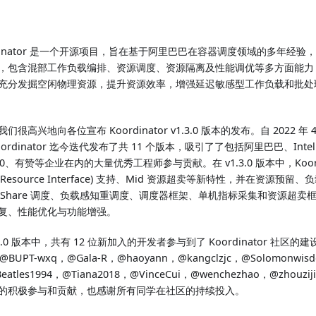
rdinator 是一个开源项目，旨在基于阿里巴巴在容器调度领域的多年经
，包含混部工作负载编排、资源调度、资源隔离及性能调优等多方面能力
充分发掘空闲物理资源，提升资源效率，增强延迟敏感型工作负载和批处
们很高兴地向各位宣布 Koordinator v1.3.0 版本的发布。自 2022 年 4
oordinator 迄今迭代发布了共 11 个版本，吸引了了包括阿里巴巴、In
0、有赞等企业在内的大量优秀工程师参与贡献。在 v1.3.0 版本中，Koordin
e Resource Interface) 支持、Mid 资源超卖等新特性，并在资源预留
iceShare 调度、负载感知重调度、调度器框架、单机指标采集和资源超
复、性能优化与功能增强。
.3.0 版本中，共有 12 位新加入的开发者参与到了 Koordinator 社区的建
，@BUPT-wxq，@Gala-R，@haoyann，@kangclzjc，@Solomonwis
Beatles1994，@Tiana2018，@VinceCui，@wenchezhao，@zho
的积极参与和贡献，也感谢所有同学在社区的持续投入。