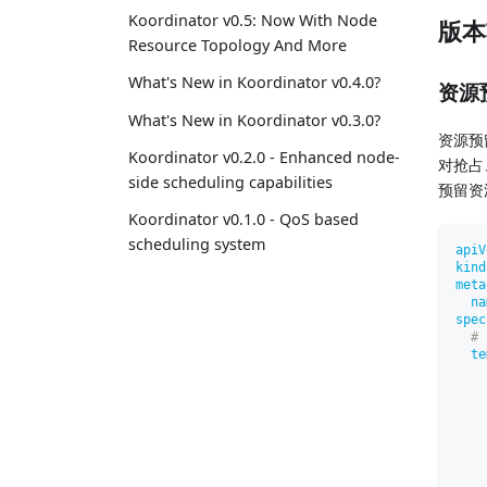
Koordinator v0.5: Now With Node
版本
Resource Topology And More
What's New in Koordinator v0.4.0?
资源
What's New in Koordinator v0.3.0?
资源预留
Koordinator v0.2.0 - Enhanced node-
对抢占、
side scheduling capabilities
预留资
Koordinator v0.1.0 - QoS based
scheduling system
apiV
kind
meta
na
spec
#
te