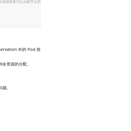
；其余资源维度可以分配节点空闲资源。包含了Aligned策略的语义。
rvation 外的 Pod 抢
持剩余资源的分配。
。
的问题。