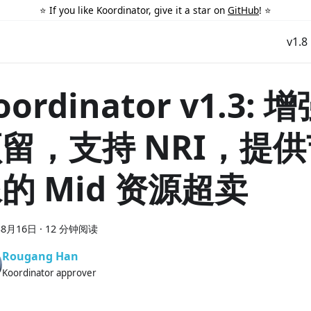
⭐️ If you like Koordinator, give it a star on
GitHub
! ⭐️
v1.8
oordinator v1.3:
留，支持 NRI，提
的 Mid 资源超卖
年8月16日
·
12 分钟阅读
Rougang Han
Koordinator approver