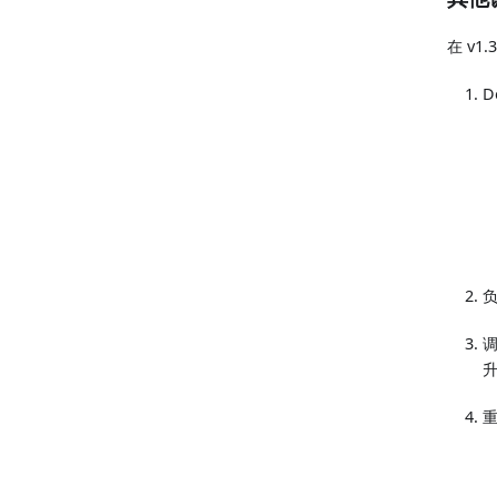
在 v1
D
负
调
升