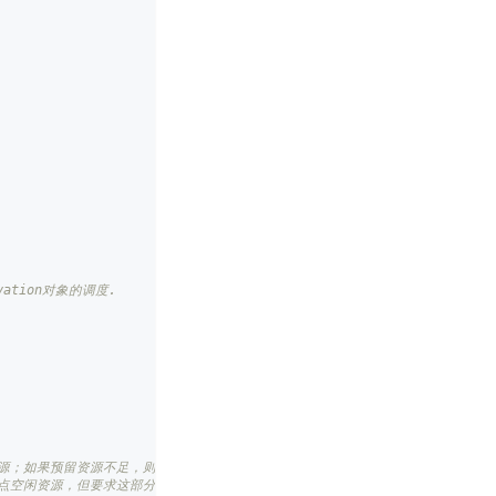
rvation对象的调度.
预留资源；如果预留资源不足，则继续分配节点空闲资源。
节点空闲资源，但要求这部分资源满足Pod需求。该策略可用于规避pod同时分配多个rese