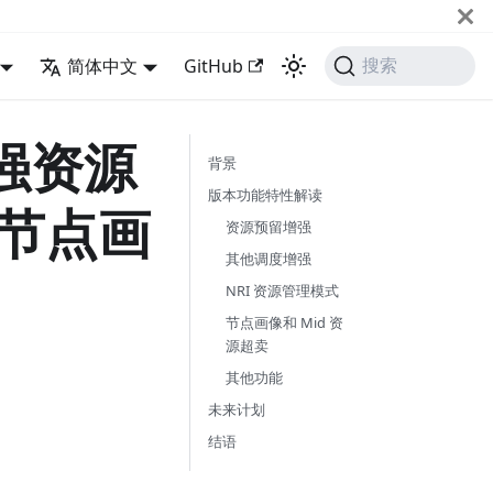
简体中文
GitHub
搜索
 增强资源
背景
版本功能特性解读
供节点画
资源预留增强
其他调度增强
NRI 资源管理模式
节点画像和 Mid 资
源超卖
其他功能
未来计划
结语