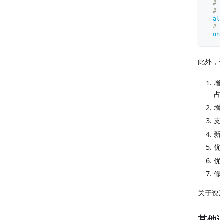
#
#
al
#
un
此外，
增
占
支
新
优
优
修
关于资
其他