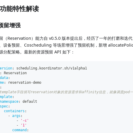
功能特性解读
预留增强
（Reservation）能力自 v0.5.0 版本提出后，经历了一年的打磨和迭代，
设备预留、Coscheduling 等场景增强了预留机制，新增 allocatePo
源分配策略。最新的资源预留 API 如下：
ersion
:
 scheduling.koordinator.sh/v1alpha1
:
 Reservation
data
:
me
:
 reservation
-
demo
:
 template字段填写reservation对象的资源需求和affinity信息，就像调度pod
mplate
:
namespace
:
 default
spec
:
containers
:
-
args
:
-
'-c'
-
'1'
command
: