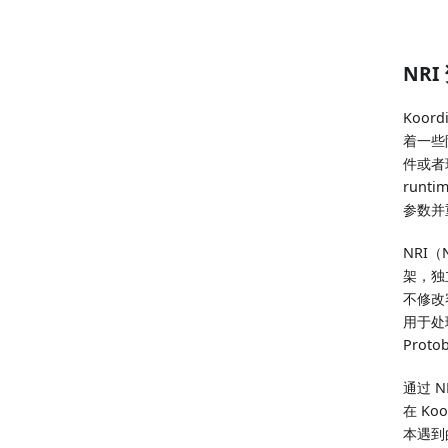
NR
Koor
着一些
件或者环
runti
参数并重
NRI（
架，独立
不修改
用于处理
Prot
通过 
在 Ko
本遇到