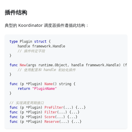
插件结构
典型的 Koordinator 调度器插件遵循此结构：
type
 Plugin 
struct
{
    handle framework
.
Handle
// 插件特定字段
}
func
New
(
args runtime
.
Object
,
 handle framework
.
Handle
)
(
fra
// 使用配置和 handle 初始化插件
}
func
(
p 
*
Plugin
)
Name
(
)
string
{
return
"PluginName"
}
// 实现调度周期接口
func
(
p 
*
Plugin
)
PreFilter
(
...
)
{
...
}
func
(
p 
*
Plugin
)
Filter
(
...
)
{
...
}
func
(
p 
*
Plugin
)
Score
(
...
)
{
...
}
func
(
p 
*
Plugin
)
Reserve
(
...
)
{
...
}